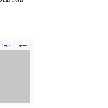
o array onde as
Copiar
Expandir