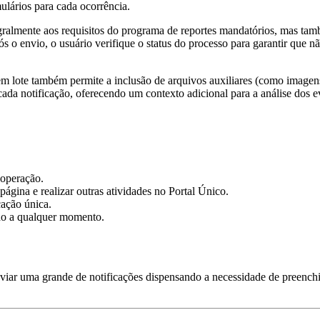
ulários para cada ocorrência.
egralmente aos requisitos do programa de reportes mandatórios, mas ta
ós o envio, o usuário verifique o status do processo para garantir que n
em lote também permite a inclusão de arquivos auxiliares (como imagen
da notificação, oferecendo um contexto adicional para a análise dos e
 operação.
página e realizar outras atividades no Portal Único.
cação única.
do a qualquer momento.
nviar uma grande de notificações dispensando a necessidade de preench