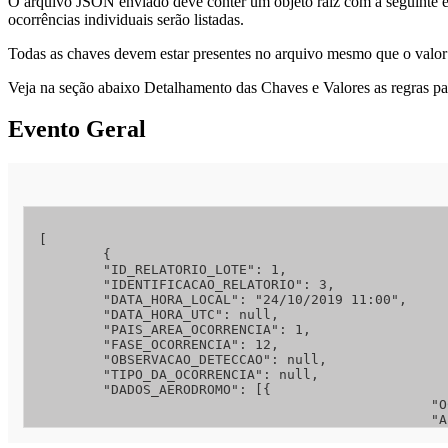
O arquivo JSON enviado deve conter um objeto raiz com a seguinte est
ocorrências individuais serão listadas.
Todas as chaves devem estar presentes no arquivo mesmo que o valo
Veja na seção abaixo Detalhamento das Chaves e Valores as regras pa
Evento Geral
[

	{

	"ID_RELATORIO_LOTE": 1, 

	"IDENTIFICACAO_RELATORIO": 3, 

	"DATA_HORA_LOCAL": "24/10/2019 11:00",

	"DATA_HORA_UTC": null,

	"PAIS_AREA_OCORRENCIA": 1, 

	"FASE_OCORRENCIA": 12,

	"OBSERVACAO_DETECCAO": null,

	"TIPO_DA_OCORRENCIA": null,

	"DADOS_AERODROMO": [{	

						 "OCORRENCIA_AERODROMO_ENTORNO":1, 

						 "AERODROMO":"rj0002", 

						 "NOME_LOCAL":null, 
