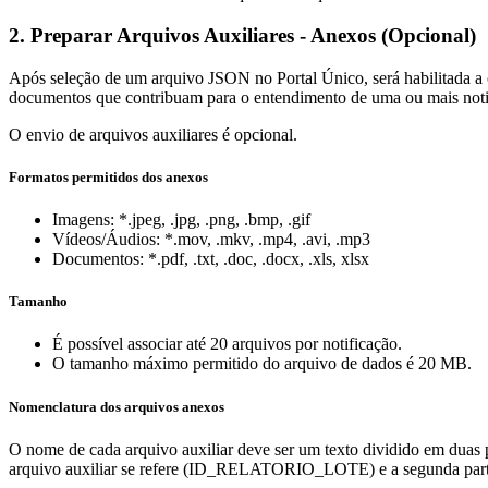
2. Preparar Arquivos Auxiliares - Anexos (Opcional)
Após seleção de um arquivo JSON no Portal Único, será habilitada a 
documentos que contribuam para o entendimento de uma ou mais noti
O envio de arquivos auxiliares é opcional.
Formatos permitidos dos anexos
Imagens: *.jpeg, .jpg, .png, .bmp, .gif
Vídeos/Áudios: *.mov, .mkv, .mp4, .avi, .mp3
Documentos: *.pdf, .txt, .doc, .docx, .xls, xlsx
Tamanho
É possível associar até 20 arquivos por notificação.
O tamanho máximo permitido do arquivo de dados é 20 MB.
Nomenclatura dos arquivos anexos
O nome de cada arquivo auxiliar deve ser um texto dividido em duas pa
arquivo auxiliar se refere (ID_RELATORIO_LOTE) e a segunda parte 