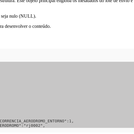
rutura. Este objeto principal engloba os metadados do lote de envio e 
r seja nulo (NULL).
ra desenvolver o conteúdo.