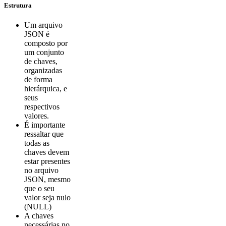
Estrutura
Um arquivo
JSON é
composto por
um conjunto
de chaves,
organizadas
de forma
hierárquica, e
seus
respectivos
valores.
É importante
ressaltar que
todas as
chaves devem
estar presentes
no arquivo
JSON, mesmo
que o seu
valor seja nulo
(NULL)
A chaves
necessárias no