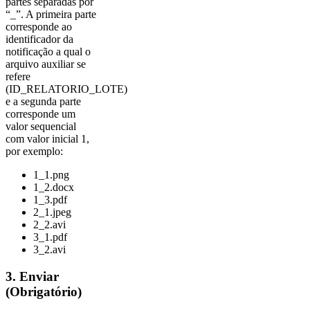
partes separadas por
“_”. A primeira parte
corresponde ao
identificador da
notificação a qual o
arquivo auxiliar se
refere
(ID_RELATORIO_LOTE)
e a segunda parte
corresponde um
valor sequencial
com valor inicial 1,
por exemplo:
1_1.png
1_2.docx
1_3.pdf
2_1.jpeg
2_2.avi
3_1.pdf
3_2.avi
3. Enviar
(Obrigatório)