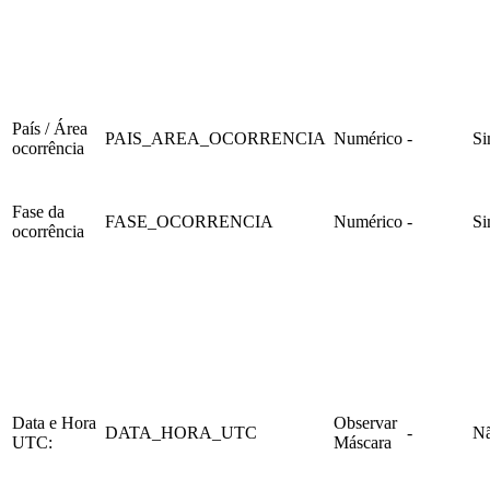
País / Área
PAIS_AREA_OCORRENCIA
Numérico
-
S
ocorrência
Fase da
FASE_OCORRENCIA
Numérico
-
S
ocorrência
Data e Hora
Observar
DATA_HORA_UTC
-
N
UTC:
Máscara