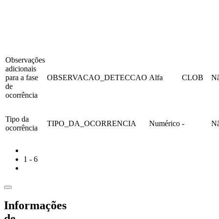
Observações
adicionais
para a fase
OBSERVACAO_DETECCAO
Alfa
CLOB
N
de
ocorrência
Tipo da
TIPO_DA_OCORRENCIA
Numérico
-
N
ocorrência
1 - 6
Informações
de