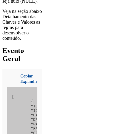
seja nulo (NULL).
Veja na seção abaixo
Detalhamento das
Chaves e Valores as
regras para
desenvolver o
conteúdo.
Evento
Geral
Copiar
Expandir
[

	{

	"ID_RELATORIO_LOTE": 1, 

	"IDENTIFICACAO_RELATORIO": 3, 

	"DATA_HORA_LOCAL": "24/10/2019 11:00",

	"DATA_HORA_UTC": null,

	"PAIS_AREA_OCORRENCIA": 1, 

	"FASE_OCORRENCIA": 12,

	"OBSERVACAO_DETECCAO": null,
