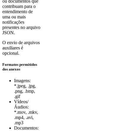
ou documentos que
contribuam para o
entendimento de
uma ou mais
notificações
presentes no arquivo
JSON.
O envio de arquivos
auxiliares é
opcional.
Formatos permitidos
dos anexos
Imagens:
*.jpeg, .jpg,
.png, .bmp,
.gif
Vídeos/
Áudios:
*.mov, .mkv,
.mp4, .avi,
.mp3
Documentos: