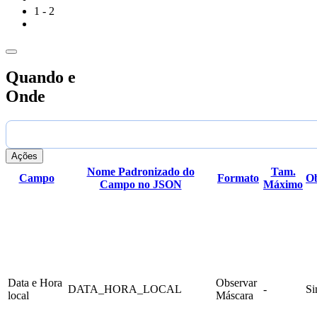
]

1 - 2
Quando e
Onde
Ações
Nome Padronizado do
Tam.
Campo
Formato
Ob
Campo no JSON
Máximo
Data e Hora
Observar
DATA_HORA_LOCAL
-
S
local
Máscara