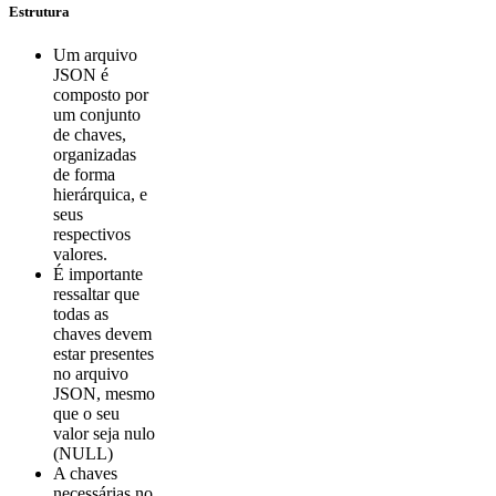
Estrutura
Um arquivo
JSON é
composto por
um conjunto
de chaves,
organizadas
de forma
hierárquica, e
seus
respectivos
valores.
É importante
ressaltar que
todas as
chaves devem
estar presentes
no arquivo
JSON, mesmo
que o seu
valor seja nulo
(NULL)
A chaves
necessárias no