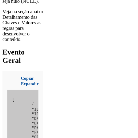
seja nulo (NULL).
Veja na seção abaixo
Detalhamento das
Chaves e Valores as
regras para
desenvolver o
conteúdo.
Evento
Geral
Copiar
Expandir
[

	{

	"ID_RELATORIO_LOTE": 1, 

	"IDENTIFICACAO_RELATORIO": 3, 

	"DATA_HORA_LOCAL": "24/10/2019 11:00",

	"DATA_HORA_UTC": null,

	"PAIS_AREA_OCORRENCIA": 1, 

	"FASE_OCORRENCIA": 12,

	"OBSERVACAO_DETECCAO": null,
