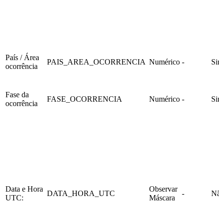
País / Área
PAIS_AREA_OCORRENCIA
Numérico
-
S
ocorrência
Fase da
FASE_OCORRENCIA
Numérico
-
S
ocorrência
Data e Hora
Observar
DATA_HORA_UTC
-
N
UTC:
Máscara