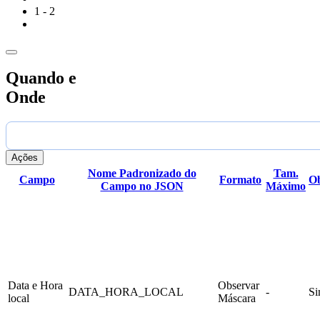
]

1 - 2
Quando e
Onde
Ações
Nome Padronizado do
Tam.
Campo
Formato
Ob
Campo no JSON
Máximo
Data e Hora
Observar
DATA_HORA_LOCAL
-
S
local
Máscara