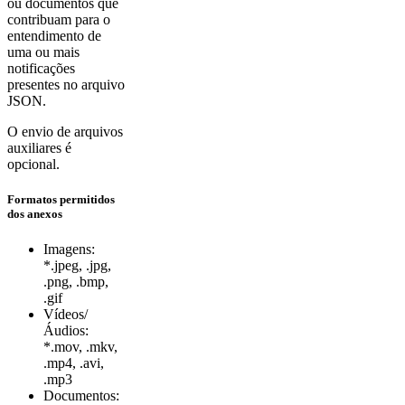
ou documentos que
contribuam para o
entendimento de
uma ou mais
notificações
presentes no arquivo
JSON.
O envio de arquivos
auxiliares é
opcional.
Formatos permitidos
dos anexos
Imagens:
*.jpeg, .jpg,
.png, .bmp,
.gif
Vídeos/
Áudios:
*.mov, .mkv,
.mp4, .avi,
.mp3
Documentos: