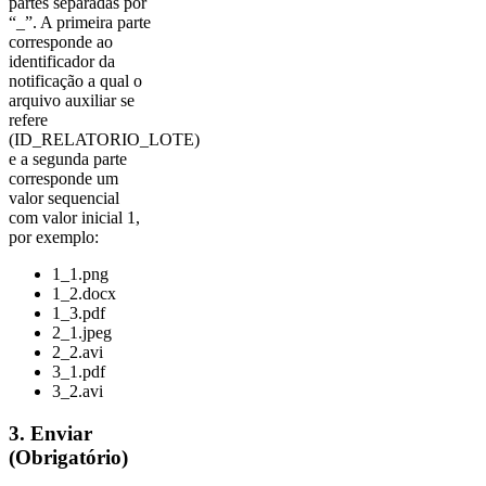
partes separadas por
“_”. A primeira parte
corresponde ao
identificador da
notificação a qual o
arquivo auxiliar se
refere
(ID_RELATORIO_LOTE)
e a segunda parte
corresponde um
valor sequencial
com valor inicial 1,
por exemplo:
1_1.png
1_2.docx
1_3.pdf
2_1.jpeg
2_2.avi
3_1.pdf
3_2.avi
3. Enviar
(Obrigatório)