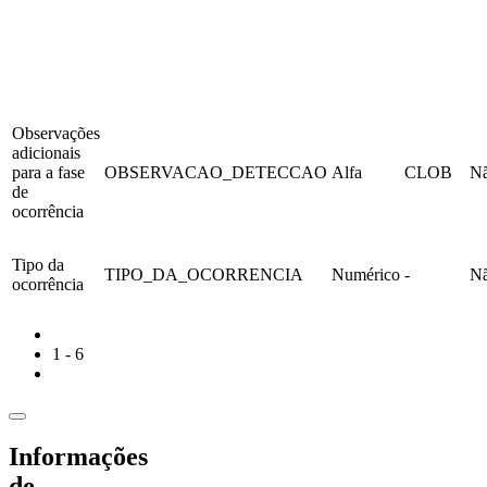
Observações
adicionais
para a fase
OBSERVACAO_DETECCAO
Alfa
CLOB
N
de
ocorrência
Tipo da
TIPO_DA_OCORRENCIA
Numérico
-
N
ocorrência
1 - 6
Informações
de