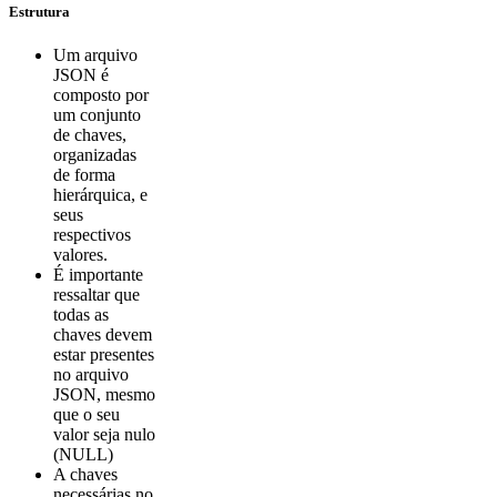
Estrutura
Um arquivo
JSON é
composto por
um conjunto
de chaves,
organizadas
de forma
hierárquica, e
seus
respectivos
valores.
É importante
ressaltar que
todas as
chaves devem
estar presentes
no arquivo
JSON, mesmo
que o seu
valor seja nulo
(NULL)
A chaves
necessárias no