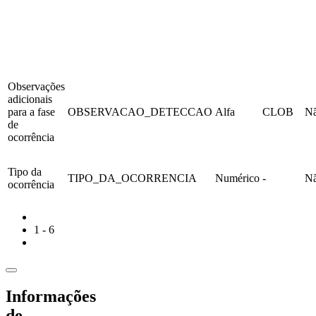
Observações
adicionais
para a fase
OBSERVACAO_DETECCAO
Alfa
CLOB
N
de
ocorrência
Tipo da
TIPO_DA_OCORRENCIA
Numérico
-
N
ocorrência
1 - 6
Informações
de