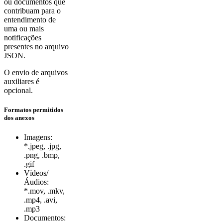
ou documentos que
contribuam para o
entendimento de
uma ou mais
notificações
presentes no arquivo
JSON.
O envio de arquivos
auxiliares é
opcional.
Formatos permitidos
dos anexos
Imagens:
*.jpeg, .jpg,
.png, .bmp,
.gif
Vídeos/
Áudios:
*.mov, .mkv,
.mp4, .avi,
.mp3
Documentos: