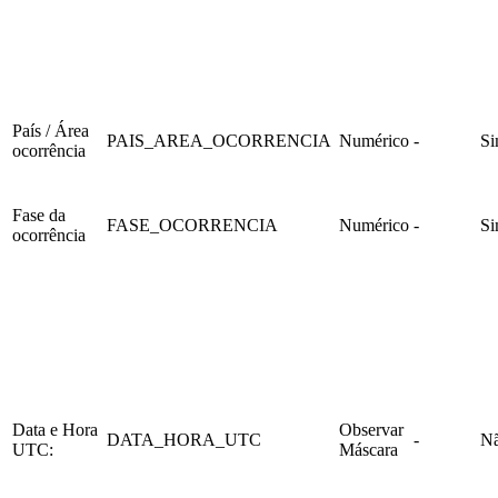
País / Área
PAIS_AREA_OCORRENCIA
Numérico
-
S
ocorrência
Fase da
FASE_OCORRENCIA
Numérico
-
S
ocorrência
Data e Hora
Observar
DATA_HORA_UTC
-
N
UTC:
Máscara