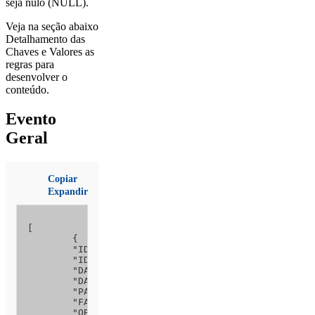
seja nulo (NULL).
Veja na seção abaixo
Detalhamento das
Chaves e Valores as
regras para
desenvolver o
conteúdo.
Evento
Geral
Copiar
Expandir
[

	{

	"ID_RELATORIO_LOTE": 1, 

	"IDENTIFICACAO_RELATORIO": 3, 

	"DATA_HORA_LOCAL": "24/10/2019 11:00",

	"DATA_HORA_UTC": null,

	"PAIS_AREA_OCORRENCIA": 1, 

	"FASE_OCORRENCIA": 12,

	"OBSERVACAO_DETECCAO": null,
