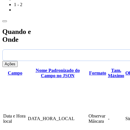
]

1 - 2
Quando e
Onde
Ações
Nome Padronizado do
Tam.
Campo
Formato
Ob
Campo no JSON
Máximo
Data e Hora
Observar
DATA_HORA_LOCAL
-
S
local
Máscara