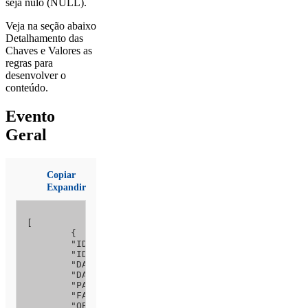
seja nulo (NULL).
Veja na seção abaixo
Detalhamento das
Chaves e Valores as
regras para
desenvolver o
conteúdo.
Evento
Geral
Copiar
Expandir
[

	{

	"ID_RELATORIO_LOTE": 1, 

	"IDENTIFICACAO_RELATORIO": 3, 

	"DATA_HORA_LOCAL": "24/10/2019 11:00",

	"DATA_HORA_UTC": null,

	"PAIS_AREA_OCORRENCIA": 1, 

	"FASE_OCORRENCIA": 12,

	"OBSERVACAO_DETECCAO": null,
