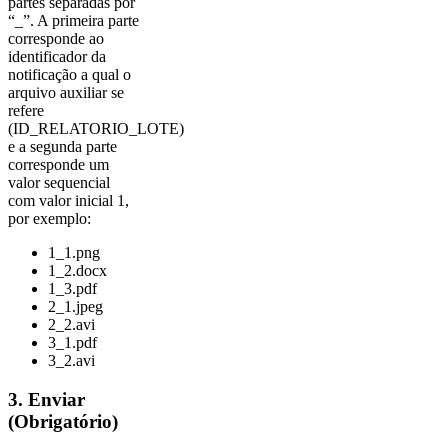
partes separadas por
“_”. A primeira parte
corresponde ao
identificador da
notificação a qual o
arquivo auxiliar se
refere
(ID_RELATORIO_LOTE)
e a segunda parte
corresponde um
valor sequencial
com valor inicial 1,
por exemplo:
1_1.png
1_2.docx
1_3.pdf
2_1.jpeg
2_2.avi
3_1.pdf
3_2.avi
3. Enviar
(Obrigatório)