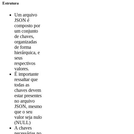
Estrutura
Um arquivo
JSON é
composto por
um conjunto
de chaves,
organizadas
de forma
hierárquica, e
seus
respectivos
valores.
É importante
ressaltar que
todas as
chaves devem
estar presentes
no arquivo
JSON, mesmo
que o seu
valor seja nulo
(NULL)
A chaves
necessárias no