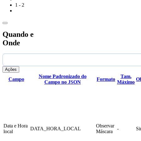
]

1 - 2
Quando e
Onde
Ações
Nome Padronizado do
Tam.
Campo
Formato
Ob
Campo no JSON
Máximo
Data e Hora
Observar
DATA_HORA_LOCAL
-
S
local
Máscara