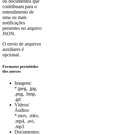
ou documentos que
contribuam para o
entendimento de
uma ou mais
notificações
presentes no arquivo
JSON.
O envio de arquivos
auxiliares é
opcional.
Formatos permitidos
dos anexos
Imagens:
*.jpeg, .jpg,
.png, .bmp,
.gif
Vídeos/
Áudios:
*.mov, .mkv,
.mp4, .avi,
.mp3
Documentos: