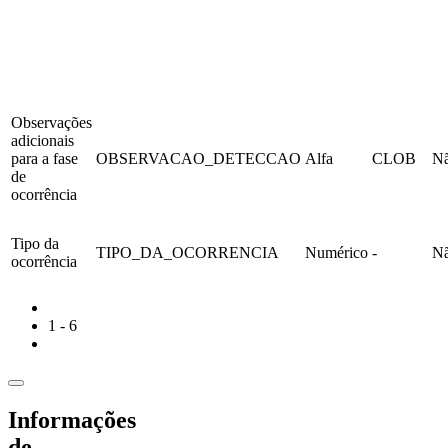
Observações
adicionais
para a fase
OBSERVACAO_DETECCAO
Alfa
CLOB
N
de
ocorrência
Tipo da
TIPO_DA_OCORRENCIA
Numérico
-
N
ocorrência
1 - 6
Informações
de