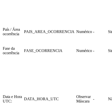
País / Área
PAIS_AREA_OCORRENCIA
Numérico
-
S
ocorrência
Fase da
FASE_OCORRENCIA
Numérico
-
S
ocorrência
Data e Hora
Observar
DATA_HORA_UTC
-
N
UTC:
Máscara