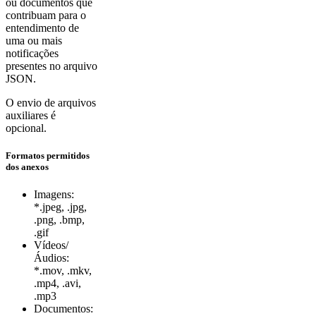
ou documentos que
contribuam para o
entendimento de
uma ou mais
notificações
presentes no arquivo
JSON.
O envio de arquivos
auxiliares é
opcional.
Formatos permitidos
dos anexos
Imagens:
*.jpeg, .jpg,
.png, .bmp,
.gif
Vídeos/
Áudios:
*.mov, .mkv,
.mp4, .avi,
.mp3
Documentos: