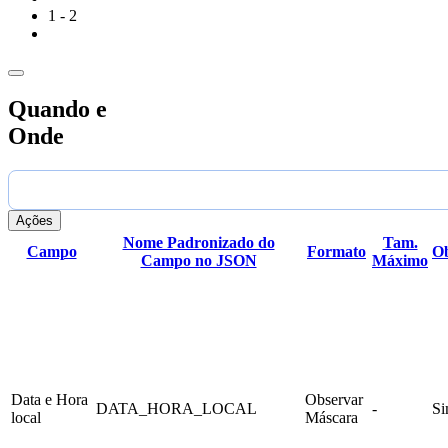
]

1 - 2
Quando e
Onde
Ações
Nome Padronizado do
Tam.
Campo
Formato
Ob
Campo no JSON
Máximo
Data e Hora
Observar
DATA_HORA_LOCAL
-
S
local
Máscara