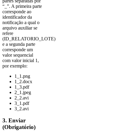
partes separadas por
“_”. A primeira parte
corresponde ao
identificador da
notificação a qual o
arquivo auxiliar se
refere
(ID_RELATORIO_LOTE)
e a segunda parte
corresponde um
valor sequencial
com valor inicial 1,
por exemplo:
1_1.png
1_2.docx
1_3.pdf
2_1.jpeg
2_2.avi
3_1.pdf
3_2.avi
3. Enviar
(Obrigatório)