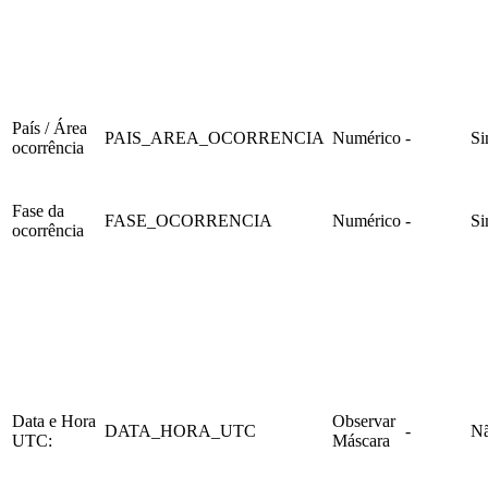
País / Área
PAIS_AREA_OCORRENCIA
Numérico
-
S
ocorrência
Fase da
FASE_OCORRENCIA
Numérico
-
S
ocorrência
Data e Hora
Observar
DATA_HORA_UTC
-
N
UTC:
Máscara