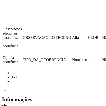
Observações
adicionais
para a fase
OBSERVACAO_DETECCAO
Alfa
CLOB
N
de
ocorrência
Tipo da
TIPO_DA_OCORRENCIA
Numérico
-
N
ocorrência
1 - 6
Informações
de