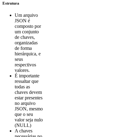
Estrutura
Um arquivo
JSON é
composto por
um conjunto
de chaves,
organizadas
de forma
hierárquica, e
seus
respectivos
valores.
É importante
ressaltar que
todas as
chaves devem
estar presentes
no arquivo
JSON, mesmo
que o seu
valor seja nulo
(NULL)
A chaves
necessárias no