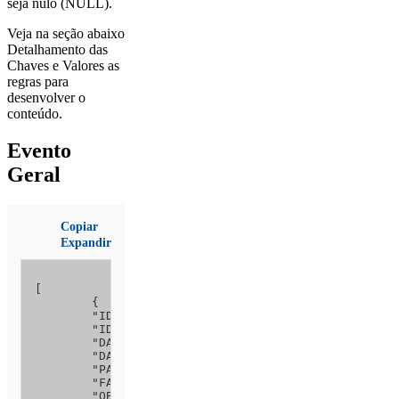
seja nulo (NULL).
Veja na seção abaixo
Detalhamento das
Chaves e Valores as
regras para
desenvolver o
conteúdo.
Evento
Geral
Copiar
Expandir
[

	{

	"ID_RELATORIO_LOTE": 1, 

	"IDENTIFICACAO_RELATORIO": 3, 

	"DATA_HORA_LOCAL": "24/10/2019 11:00",

	"DATA_HORA_UTC": null,

	"PAIS_AREA_OCORRENCIA": 1, 

	"FASE_OCORRENCIA": 12,

	"OBSERVACAO_DETECCAO": null,
