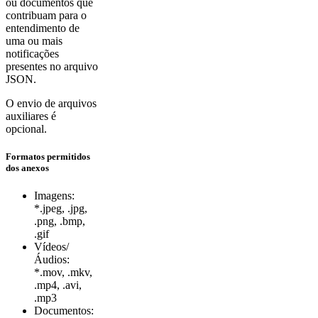
ou documentos que
contribuam para o
entendimento de
uma ou mais
notificações
presentes no arquivo
JSON.
O envio de arquivos
auxiliares é
opcional.
Formatos permitidos
dos anexos
Imagens:
*.jpeg, .jpg,
.png, .bmp,
.gif
Vídeos/
Áudios:
*.mov, .mkv,
.mp4, .avi,
.mp3
Documentos: