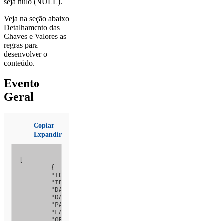
seja nulo (NULL).
Veja na seção abaixo
Detalhamento das
Chaves e Valores as
regras para
desenvolver o
conteúdo.
Evento
Geral
Copiar
Expandir
[

	{

	"ID_RELATORIO_LOTE": 1, 

	"IDENTIFICACAO_RELATORIO": 3, 

	"DATA_HORA_LOCAL": "24/10/2019 11:00",

	"DATA_HORA_UTC": null,

	"PAIS_AREA_OCORRENCIA": 1, 

	"FASE_OCORRENCIA": 12,

	"OBSERVACAO_DETECCAO": null,
