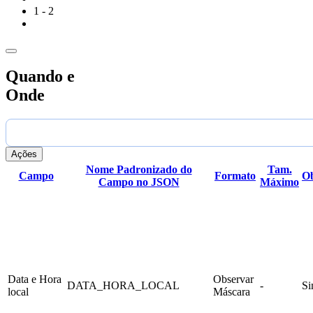
]

1 - 2
Quando e
Onde
Ações
Nome Padronizado do
Tam.
Campo
Formato
Ob
Campo no JSON
Máximo
Data e Hora
Observar
DATA_HORA_LOCAL
-
S
local
Máscara