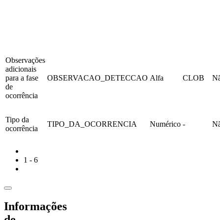
Observações
adicionais
para a fase
OBSERVACAO_DETECCAO
Alfa
CLOB
N
de
ocorrência
Tipo da
TIPO_DA_OCORRENCIA
Numérico
-
N
ocorrência
1 - 6
Informações
de