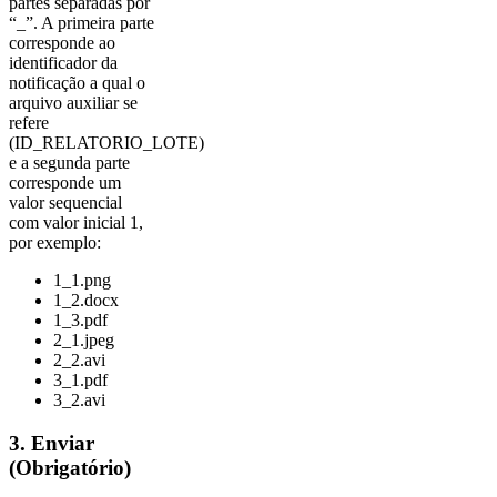
partes separadas por
“_”. A primeira parte
corresponde ao
identificador da
notificação a qual o
arquivo auxiliar se
refere
(ID_RELATORIO_LOTE)
e a segunda parte
corresponde um
valor sequencial
com valor inicial 1,
por exemplo:
1_1.png
1_2.docx
1_3.pdf
2_1.jpeg
2_2.avi
3_1.pdf
3_2.avi
3. Enviar
(Obrigatório)