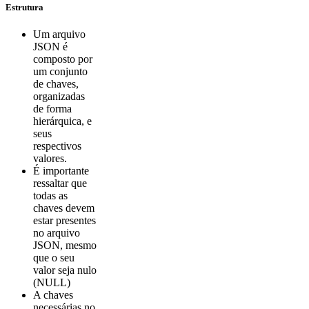
Estrutura
Um arquivo
JSON é
composto por
um conjunto
de chaves,
organizadas
de forma
hierárquica, e
seus
respectivos
valores.
É importante
ressaltar que
todas as
chaves devem
estar presentes
no arquivo
JSON, mesmo
que o seu
valor seja nulo
(NULL)
A chaves
necessárias no