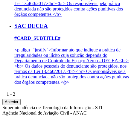
Lei 13.460/2017.<br><br> Os responsáveis pela prática
denunciada não são protegidos contra ações punitivas dos
órgãos competentes.</p>
SAC DECEA
#CARD_SUBTITLE#
<p align="justify">Informar ato que indique a prática de
irregularidades ou ilícito cuja solução dependa do
Departamento de Controle do Espaço Aéreo - DECEA.<br>
<br> Os dados pessoais do denunciante são protegidos, nos
termos da Lei 13.460/2017.<br><br> Os responsáveis pela
prática denunciada não são protegidos contra ações punitivas
dos órgãos competentes.</p>
1 - 2
Anterior
Superintendência de Tecnologia da Informação - STI
Agência Nacional de Aviação Civil - ANAC