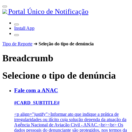
Portal Único de Notificação
Install App
Tipo de Reporte
➜
Seleção do tipo de denúncia
Breadcrumb
Selecione o tipo de denúncia
Fale com a ANAC
#CARD_SUBTITLE#
<p align="justify">Informar ato que indique a prática de
irregularidades ou ilícito cuja solução dependa da atuação da
Agência Nacional de Aviação Civil - ANAC.<br><br> Os
dados pessoais do denunciante são protegidos, nos termos da