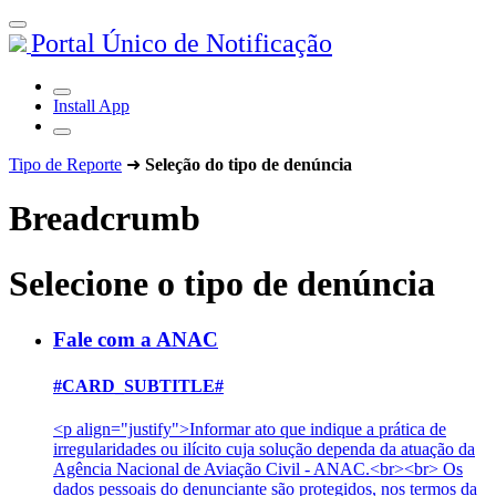
Portal Único de Notificação
Install App
Tipo de Reporte
➜
Seleção do tipo de denúncia
Breadcrumb
Selecione o tipo de denúncia
Fale com a ANAC
#CARD_SUBTITLE#
<p align="justify">Informar ato que indique a prática de
irregularidades ou ilícito cuja solução dependa da atuação da
Agência Nacional de Aviação Civil - ANAC.<br><br> Os
dados pessoais do denunciante são protegidos, nos termos da