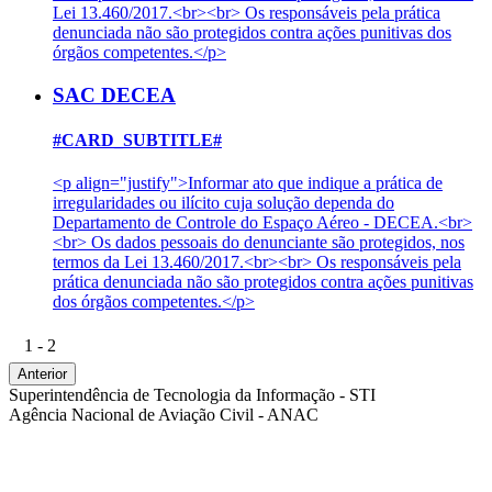
Lei 13.460/2017.<br><br> Os responsáveis pela prática
denunciada não são protegidos contra ações punitivas dos
órgãos competentes.</p>
SAC DECEA
#CARD_SUBTITLE#
<p align="justify">Informar ato que indique a prática de
irregularidades ou ilícito cuja solução dependa do
Departamento de Controle do Espaço Aéreo - DECEA.<br>
<br> Os dados pessoais do denunciante são protegidos, nos
termos da Lei 13.460/2017.<br><br> Os responsáveis pela
prática denunciada não são protegidos contra ações punitivas
dos órgãos competentes.</p>
1 - 2
Anterior
Superintendência de Tecnologia da Informação - STI
Agência Nacional de Aviação Civil - ANAC