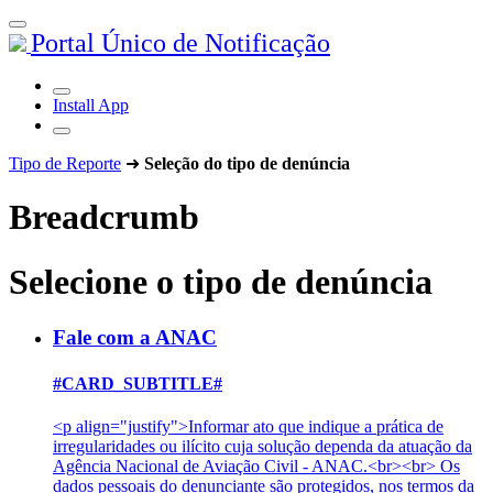
Portal Único de Notificação
Install App
Tipo de Reporte
➜
Seleção do tipo de denúncia
Breadcrumb
Selecione o tipo de denúncia
Fale com a ANAC
#CARD_SUBTITLE#
<p align="justify">Informar ato que indique a prática de
irregularidades ou ilícito cuja solução dependa da atuação da
Agência Nacional de Aviação Civil - ANAC.<br><br> Os
dados pessoais do denunciante são protegidos, nos termos da