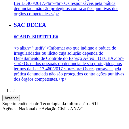
Lei 13.460/2017.<br><br> Os responsáveis pela prática
denunciada não são protegidos contra ações punitivas dos
órgãos competentes.</p>
SAC DECEA
#CARD_SUBTITLE#
<p align="justify">Informar ato que indique a prática de
irregularidades ou ilícito cuja solução dependa do
Departamento de Controle do Espaço Aéreo - DECEA.<br>
<br> Os dados pessoais do denunciante são protegidos, nos
termos da Lei 13.460/2017.<br><br> Os responsáveis pela
prática denunciada não são protegidos contra ações punitivas
dos órgãos competentes.</p>
1 - 2
Anterior
Superintendência de Tecnologia da Informação - STI
Agência Nacional de Aviação Civil - ANAC