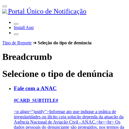
Portal Único de Notificação
Install App
Tipo de Reporte
➜
Seleção do tipo de denúncia
Breadcrumb
Selecione o tipo de denúncia
Fale com a ANAC
#CARD_SUBTITLE#
<p align="justify">Informar ato que indique a prática de
irregularidades ou ilícito cuja solução dependa da atuação da
Agência Nacional de Aviação Civil - ANAC.<br><br> Os
dados pessoais do denunciante são protegidos, nos termos da