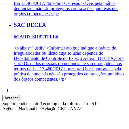
Lei 13.460/2017.<br><br> Os responsáveis pela prática
denunciada não são protegidos contra ações punitivas dos
órgãos competentes.</p>
SAC DECEA
#CARD_SUBTITLE#
<p align="justify">Informar ato que indique a prática de
irregularidades ou ilícito cuja solução dependa do
Departamento de Controle do Espaço Aéreo - DECEA.<br>
<br> Os dados pessoais do denunciante são protegidos, nos
termos da Lei 13.460/2017.<br><br> Os responsáveis pela
prática denunciada não são protegidos contra ações punitivas
dos órgãos competentes.</p>
1 - 2
Anterior
Superintendência de Tecnologia da Informação - STI
Agência Nacional de Aviação Civil - ANAC