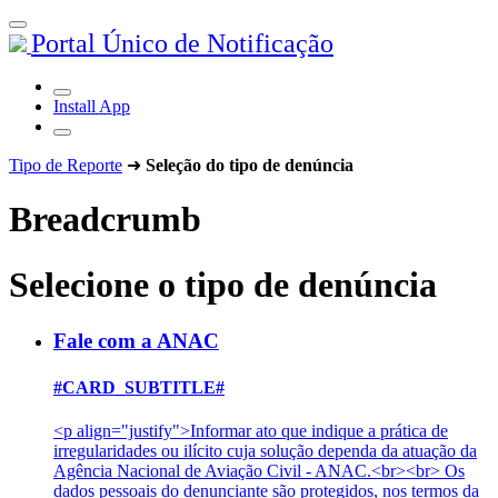
Portal Único de Notificação
Install App
Tipo de Reporte
➜
Seleção do tipo de denúncia
Breadcrumb
Selecione o tipo de denúncia
Fale com a ANAC
#CARD_SUBTITLE#
<p align="justify">Informar ato que indique a prática de
irregularidades ou ilícito cuja solução dependa da atuação da
Agência Nacional de Aviação Civil - ANAC.<br><br> Os
dados pessoais do denunciante são protegidos, nos termos da