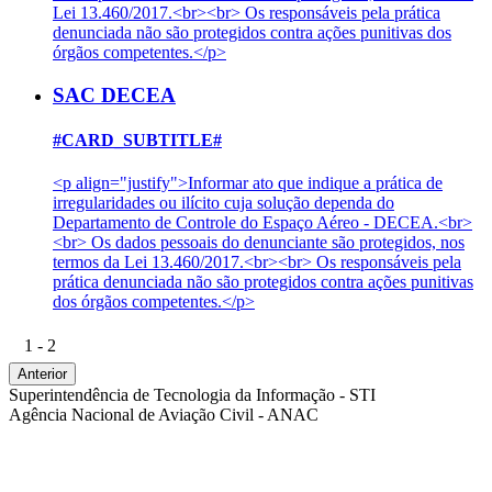
Lei 13.460/2017.<br><br> Os responsáveis pela prática
denunciada não são protegidos contra ações punitivas dos
órgãos competentes.</p>
SAC DECEA
#CARD_SUBTITLE#
<p align="justify">Informar ato que indique a prática de
irregularidades ou ilícito cuja solução dependa do
Departamento de Controle do Espaço Aéreo - DECEA.<br>
<br> Os dados pessoais do denunciante são protegidos, nos
termos da Lei 13.460/2017.<br><br> Os responsáveis pela
prática denunciada não são protegidos contra ações punitivas
dos órgãos competentes.</p>
1 - 2
Anterior
Superintendência de Tecnologia da Informação - STI
Agência Nacional de Aviação Civil - ANAC