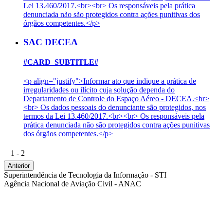
Lei 13.460/2017.<br><br> Os responsáveis pela prática
denunciada não são protegidos contra ações punitivas dos
órgãos competentes.</p>
SAC DECEA
#CARD_SUBTITLE#
<p align="justify">Informar ato que indique a prática de
irregularidades ou ilícito cuja solução dependa do
Departamento de Controle do Espaço Aéreo - DECEA.<br>
<br> Os dados pessoais do denunciante são protegidos, nos
termos da Lei 13.460/2017.<br><br> Os responsáveis pela
prática denunciada não são protegidos contra ações punitivas
dos órgãos competentes.</p>
1 - 2
Anterior
Superintendência de Tecnologia da Informação - STI
Agência Nacional de Aviação Civil - ANAC