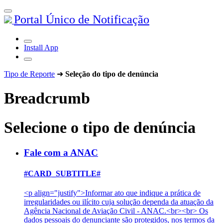
Portal Único de Notificação
Install App
Tipo de Reporte
➜
Seleção do tipo de denúncia
Breadcrumb
Selecione o tipo de denúncia
Fale com a ANAC
#CARD_SUBTITLE#
<p align="justify">Informar ato que indique a prática de
irregularidades ou ilícito cuja solução dependa da atuação da
Agência Nacional de Aviação Civil - ANAC.<br><br> Os
dados pessoais do denunciante são protegidos, nos termos da