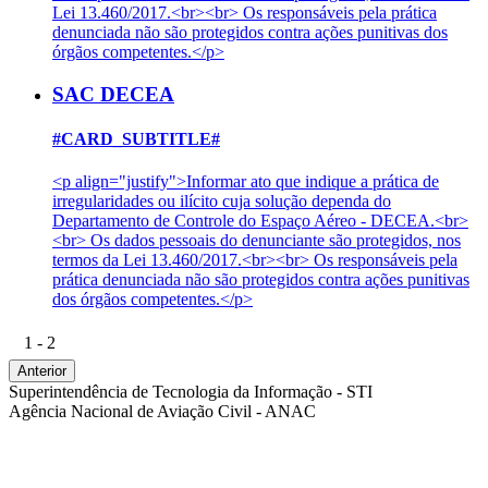
Lei 13.460/2017.<br><br> Os responsáveis pela prática
denunciada não são protegidos contra ações punitivas dos
órgãos competentes.</p>
SAC DECEA
#CARD_SUBTITLE#
<p align="justify">Informar ato que indique a prática de
irregularidades ou ilícito cuja solução dependa do
Departamento de Controle do Espaço Aéreo - DECEA.<br>
<br> Os dados pessoais do denunciante são protegidos, nos
termos da Lei 13.460/2017.<br><br> Os responsáveis pela
prática denunciada não são protegidos contra ações punitivas
dos órgãos competentes.</p>
1 - 2
Anterior
Superintendência de Tecnologia da Informação - STI
Agência Nacional de Aviação Civil - ANAC