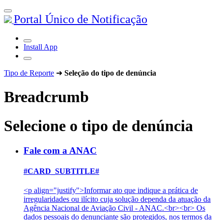
Portal Único de Notificação
Install App
Tipo de Reporte
➜
Seleção do tipo de denúncia
Breadcrumb
Selecione o tipo de denúncia
Fale com a ANAC
#CARD_SUBTITLE#
<p align="justify">Informar ato que indique a prática de
irregularidades ou ilícito cuja solução dependa da atuação da
Agência Nacional de Aviação Civil - ANAC.<br><br> Os
dados pessoais do denunciante são protegidos, nos termos da