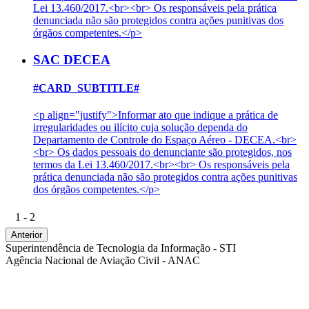
Lei 13.460/2017.<br><br> Os responsáveis pela prática
denunciada não são protegidos contra ações punitivas dos
órgãos competentes.</p>
SAC DECEA
#CARD_SUBTITLE#
<p align="justify">Informar ato que indique a prática de
irregularidades ou ilícito cuja solução dependa do
Departamento de Controle do Espaço Aéreo - DECEA.<br>
<br> Os dados pessoais do denunciante são protegidos, nos
termos da Lei 13.460/2017.<br><br> Os responsáveis pela
prática denunciada não são protegidos contra ações punitivas
dos órgãos competentes.</p>
1 - 2
Anterior
Superintendência de Tecnologia da Informação - STI
Agência Nacional de Aviação Civil - ANAC