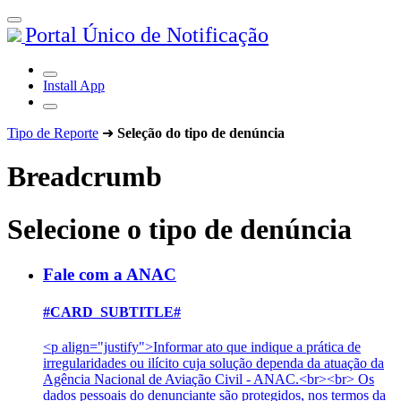
Portal Único de Notificação
Install App
Tipo de Reporte
➜
Seleção do tipo de denúncia
Breadcrumb
Selecione o tipo de denúncia
Fale com a ANAC
#CARD_SUBTITLE#
<p align="justify">Informar ato que indique a prática de
irregularidades ou ilícito cuja solução dependa da atuação da
Agência Nacional de Aviação Civil - ANAC.<br><br> Os
dados pessoais do denunciante são protegidos, nos termos da