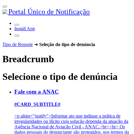
Portal Único de Notificação
Install App
Tipo de Reporte
➜
Seleção do tipo de denúncia
Breadcrumb
Selecione o tipo de denúncia
Fale com a ANAC
#CARD_SUBTITLE#
<p align="justify">Informar ato que indique a prática de
irregularidades ou ilícito cuja solução dependa da atuação da
Agência Nacional de Aviação Civil - ANAC.<br><br> Os
dados pessoais do denunciante são protegidos, nos termos da