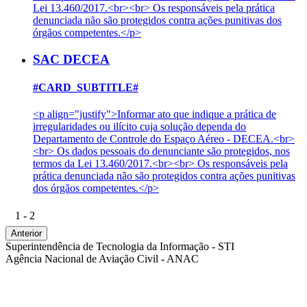
Lei 13.460/2017.<br><br> Os responsáveis pela prática
denunciada não são protegidos contra ações punitivas dos
órgãos competentes.</p>
SAC DECEA
#CARD_SUBTITLE#
<p align="justify">Informar ato que indique a prática de
irregularidades ou ilícito cuja solução dependa do
Departamento de Controle do Espaço Aéreo - DECEA.<br>
<br> Os dados pessoais do denunciante são protegidos, nos
termos da Lei 13.460/2017.<br><br> Os responsáveis pela
prática denunciada não são protegidos contra ações punitivas
dos órgãos competentes.</p>
1 - 2
Anterior
Superintendência de Tecnologia da Informação - STI
Agência Nacional de Aviação Civil - ANAC