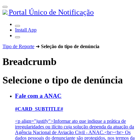
Portal Único de Notificação
Install App
Tipo de Reporte
➜
Seleção do tipo de denúncia
Breadcrumb
Selecione o tipo de denúncia
Fale com a ANAC
#CARD_SUBTITLE#
<p align="justify">Informar ato que indique a prática de
irregularidades ou ilícito cuja solução dependa da atuação da
Agência Nacional de Aviação Civil - ANAC.<br><br> Os
dados pessoais do denunciante são protegidos, nos termos da