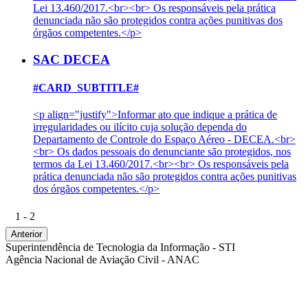
Lei 13.460/2017.<br><br> Os responsáveis pela prática
denunciada não são protegidos contra ações punitivas dos
órgãos competentes.</p>
SAC DECEA
#CARD_SUBTITLE#
<p align="justify">Informar ato que indique a prática de
irregularidades ou ilícito cuja solução dependa do
Departamento de Controle do Espaço Aéreo - DECEA.<br>
<br> Os dados pessoais do denunciante são protegidos, nos
termos da Lei 13.460/2017.<br><br> Os responsáveis pela
prática denunciada não são protegidos contra ações punitivas
dos órgãos competentes.</p>
1 - 2
Anterior
Superintendência de Tecnologia da Informação - STI
Agência Nacional de Aviação Civil - ANAC