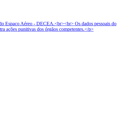
role do Espaço Aéreo - DECEA.<br><br> Os dados pessoais do
tra ações punitivas dos órgãos competentes.</p>