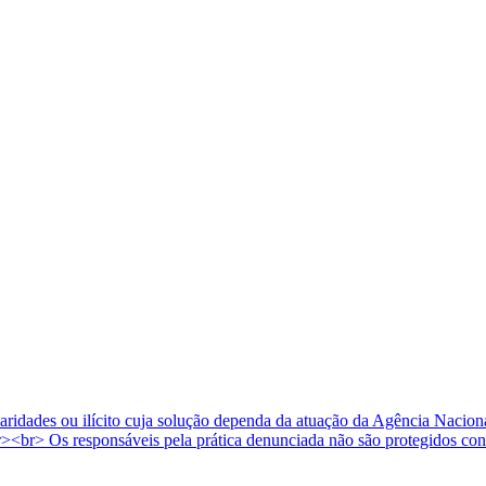
gularidades ou ilícito cuja solução dependa da atuação da Agência Nac
><br> Os responsáveis pela prática denunciada não são protegidos con