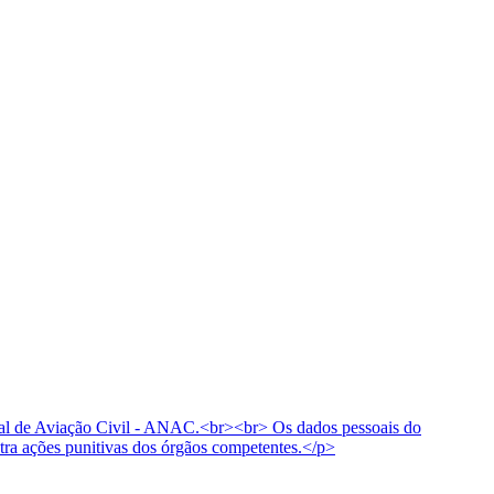
ional de Aviação Civil - ANAC.<br><br> Os dados pessoais do
tra ações punitivas dos órgãos competentes.</p>