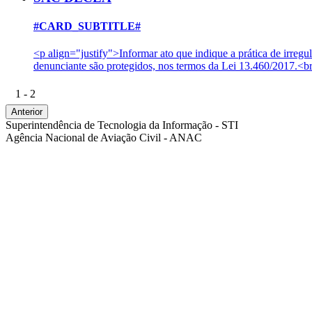
#CARD_SUBTITLE#
<p align="justify">Informar ato que indique a prática de irr
denunciante são protegidos, nos termos da Lei 13.460/2017.<br
1 - 2
Anterior
Superintendência de Tecnologia da Informação - STI
Agência Nacional de Aviação Civil - ANAC