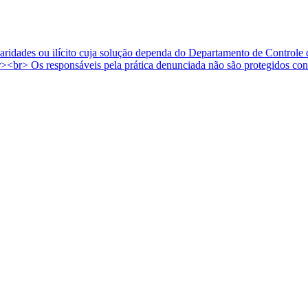
egularidades ou ilícito cuja solução dependa do Departamento de Cont
><br> Os responsáveis pela prática denunciada não são protegidos con