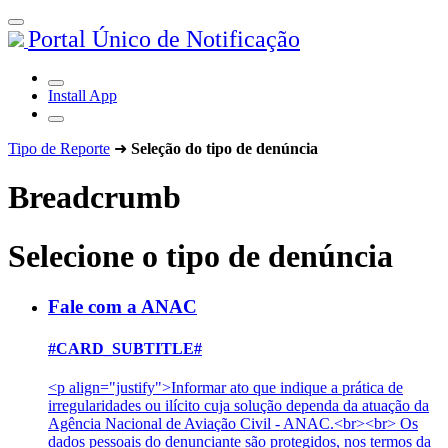
Portal Único de Notificação
Install App
Tipo de Reporte
➜
Seleção do tipo de denúncia
Breadcrumb
Selecione o tipo de denúncia
Fale com a ANAC
#CARD_SUBTITLE#
<p align="justify">Informar ato que indique a prática de
irregularidades ou ilícito cuja solução dependa da atuação da
Agência Nacional de Aviação Civil - ANAC.<br><br> Os
dados pessoais do denunciante são protegidos, nos termos da