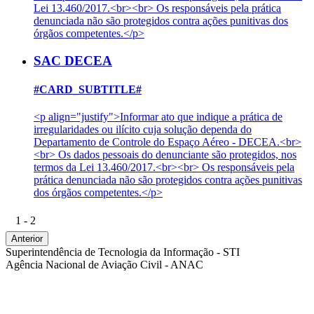
Lei 13.460/2017.<br><br> Os responsáveis pela prática
denunciada não são protegidos contra ações punitivas dos
órgãos competentes.</p>
SAC DECEA
#CARD_SUBTITLE#
<p align="justify">Informar ato que indique a prática de
irregularidades ou ilícito cuja solução dependa do
Departamento de Controle do Espaço Aéreo - DECEA.<br>
<br> Os dados pessoais do denunciante são protegidos, nos
termos da Lei 13.460/2017.<br><br> Os responsáveis pela
prática denunciada não são protegidos contra ações punitivas
dos órgãos competentes.</p>
1 - 2
Anterior
Superintendência de Tecnologia da Informação - STI
Agência Nacional de Aviação Civil - ANAC