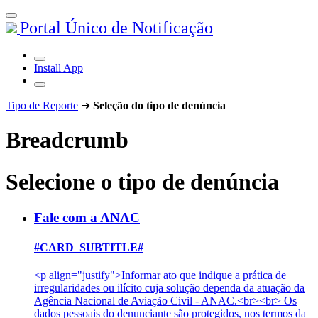
Portal Único de Notificação
Install App
Tipo de Reporte
➜
Seleção do tipo de denúncia
Breadcrumb
Selecione o tipo de denúncia
Fale com a ANAC
#CARD_SUBTITLE#
<p align="justify">Informar ato que indique a prática de
irregularidades ou ilícito cuja solução dependa da atuação da
Agência Nacional de Aviação Civil - ANAC.<br><br> Os
dados pessoais do denunciante são protegidos, nos termos da