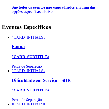
São todos os eventos não enquadrados em uma das
opções específicas abaixo
Eventos Específicos
#CARD_INITIALS#
Fauna
#CARD_SUBTITLE#
Perda de Separação
#CARD_INITIALS#
Dificuldade em Serviço - SDR
#CARD_SUBTITLE#
Perda de Separação
#CARD_INITIALS#