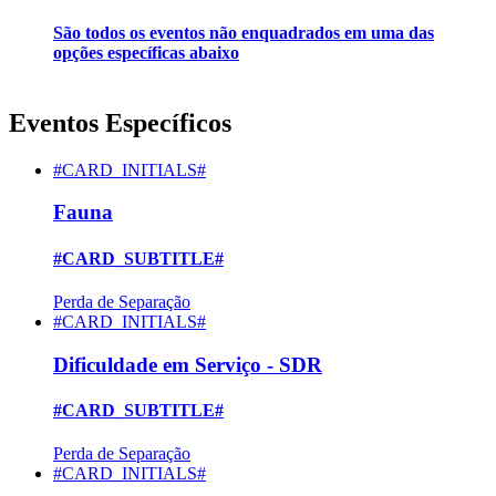
São todos os eventos não enquadrados em uma das
opções específicas abaixo
Eventos Específicos
#CARD_INITIALS#
Fauna
#CARD_SUBTITLE#
Perda de Separação
#CARD_INITIALS#
Dificuldade em Serviço - SDR
#CARD_SUBTITLE#
Perda de Separação
#CARD_INITIALS#