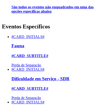
São todos os eventos não enquadrados em uma das
opções específicas abaixo
Eventos Específicos
#CARD_INITIALS#
Fauna
#CARD_SUBTITLE#
Perda de Separação
#CARD_INITIALS#
Dificuldade em Serviço - SDR
#CARD_SUBTITLE#
Perda de Separação
#CARD_INITIALS#