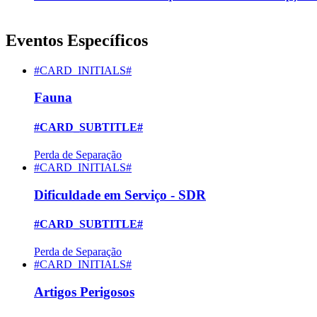
Eventos Específicos
#CARD_INITIALS#
Fauna
#CARD_SUBTITLE#
Perda de Separação
#CARD_INITIALS#
Dificuldade em Serviço - SDR
#CARD_SUBTITLE#
Perda de Separação
#CARD_INITIALS#
Artigos Perigosos