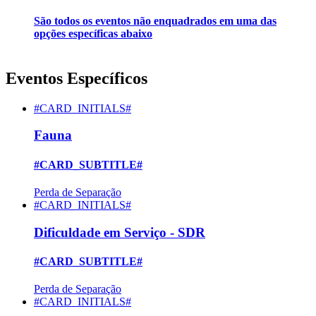
São todos os eventos não enquadrados em uma das
opções específicas abaixo
Eventos Específicos
#CARD_INITIALS#
Fauna
#CARD_SUBTITLE#
Perda de Separação
#CARD_INITIALS#
Dificuldade em Serviço - SDR
#CARD_SUBTITLE#
Perda de Separação
#CARD_INITIALS#