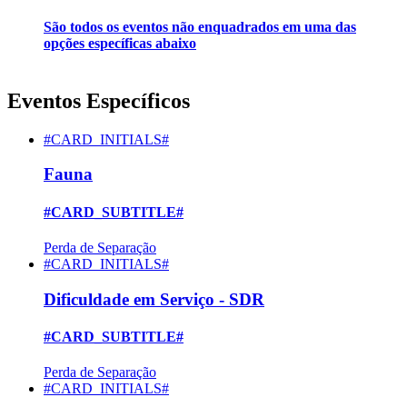
São todos os eventos não enquadrados em uma das
opções específicas abaixo
Eventos Específicos
#CARD_INITIALS#
Fauna
#CARD_SUBTITLE#
Perda de Separação
#CARD_INITIALS#
Dificuldade em Serviço - SDR
#CARD_SUBTITLE#
Perda de Separação
#CARD_INITIALS#