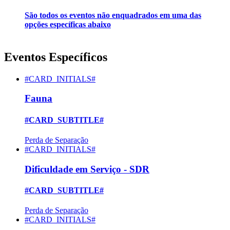
São todos os eventos não enquadrados em uma das
opções específicas abaixo
Eventos Específicos
#CARD_INITIALS#
Fauna
#CARD_SUBTITLE#
Perda de Separação
#CARD_INITIALS#
Dificuldade em Serviço - SDR
#CARD_SUBTITLE#
Perda de Separação
#CARD_INITIALS#