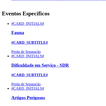
Eventos Específicos
#CARD_INITIALS#
Fauna
#CARD_SUBTITLE#
Perda de Separação
#CARD_INITIALS#
Dificuldade em Serviço - SDR
#CARD_SUBTITLE#
Perda de Separação
#CARD_INITIALS#
Artigos Perigosos