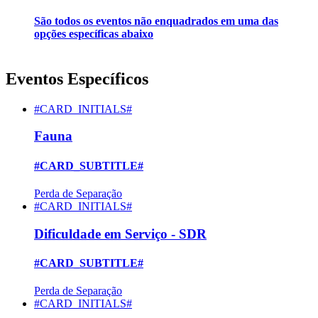
São todos os eventos não enquadrados em uma das
opções específicas abaixo
Eventos Específicos
#CARD_INITIALS#
Fauna
#CARD_SUBTITLE#
Perda de Separação
#CARD_INITIALS#
Dificuldade em Serviço - SDR
#CARD_SUBTITLE#
Perda de Separação
#CARD_INITIALS#