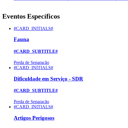
Eventos Específicos
#CARD_INITIALS#
Fauna
#CARD_SUBTITLE#
Perda de Separação
#CARD_INITIALS#
Dificuldade em Serviço - SDR
#CARD_SUBTITLE#
Perda de Separação
#CARD_INITIALS#
Artigos Perigosos