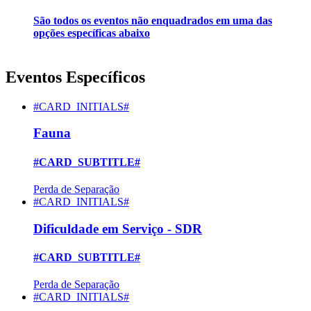
São todos os eventos não enquadrados em uma das
opções específicas abaixo
Eventos Específicos
#CARD_INITIALS#
Fauna
#CARD_SUBTITLE#
Perda de Separação
#CARD_INITIALS#
Dificuldade em Serviço - SDR
#CARD_SUBTITLE#
Perda de Separação
#CARD_INITIALS#