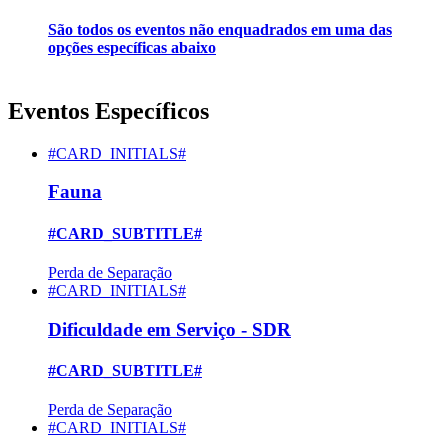
São todos os eventos não enquadrados em uma das
opções específicas abaixo
Eventos Específicos
#CARD_INITIALS#
Fauna
#CARD_SUBTITLE#
Perda de Separação
#CARD_INITIALS#
Dificuldade em Serviço - SDR
#CARD_SUBTITLE#
Perda de Separação
#CARD_INITIALS#