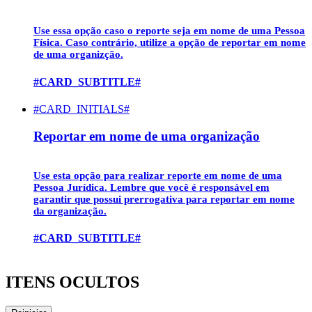
Use essa opção caso o reporte seja em nome de uma
Pessoa
Física
. Caso contrário, utilize a opção de reportar em nome
de uma organizção.
#CARD_SUBTITLE#
#CARD_INITIALS#
Reportar em nome de uma organização
Use esta opção para realizar reporte em nome de uma
Pessoa Jurídica
. Lembre que você é responsável em
garantir que possui prerrogativa para reportar em nome
da organização.
#CARD_SUBTITLE#
ITENS OCULTOS