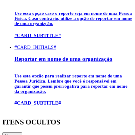
Use essa opção caso o reporte seja em nome de uma
Pessoa
Física
. Caso contrário, utilize a opção de reportar em nome
de uma organizção.
#CARD_SUBTITLE#
#CARD_INITIALS#
Reportar em nome de uma organização
Use esta opção para realizar reporte em nome de uma
Pessoa Jurídica
. Lembre que você é responsável em
garantir que possui prerrogativa para reportar em nome
da organização.
#CARD_SUBTITLE#
ITENS OCULTOS