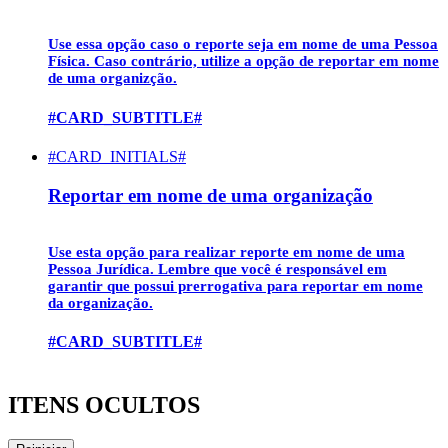
Use essa opção caso o reporte seja em nome de uma
Pessoa
Física
. Caso contrário, utilize a opção de reportar em nome
de uma organizção.
#CARD_SUBTITLE#
#CARD_INITIALS#
Reportar em nome de uma organização
Use esta opção para realizar reporte em nome de uma
Pessoa Jurídica
. Lembre que você é responsável em
garantir que possui prerrogativa para reportar em nome
da organização.
#CARD_SUBTITLE#
ITENS OCULTOS