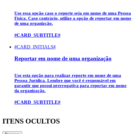
Use essa opção caso o reporte seja em nome de uma
Pessoa
Física
. Caso contrário, utilize a opção de reportar em nome
de uma organizção.
#CARD_SUBTITLE#
#CARD_INITIALS#
Reportar em nome de uma organização
Use esta opção para realizar reporte em nome de uma
Pessoa Jurídica
. Lembre que você é responsável em
garantir que possui prerrogativa para reportar em nome
da organização.
#CARD_SUBTITLE#
ITENS OCULTOS