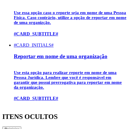
Use essa opção caso o reporte seja em nome de uma
Pessoa
Física
. Caso contrário, utilize a opção de reportar em nome
de uma organizção.
#CARD_SUBTITLE#
#CARD_INITIALS#
Reportar em nome de uma organização
Use esta opção para realizar reporte em nome de uma
Pessoa Jurídica
. Lembre que você é responsável em
garantir que possui prerrogativa para reportar em nome
da organização.
#CARD_SUBTITLE#
ITENS OCULTOS