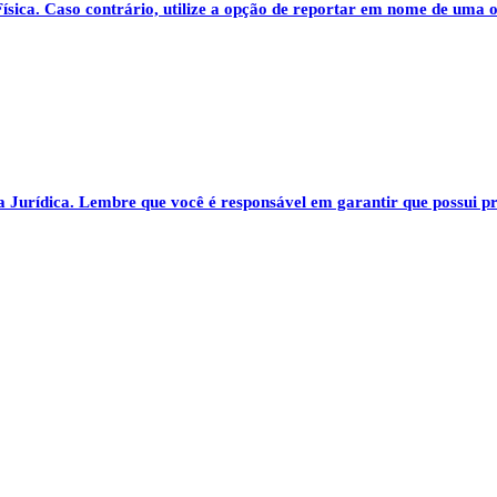
ísica
. Caso contrário, utilize a opção de reportar em nome de uma 
a Jurídica
. Lembre que você é responsável em garantir que possui 