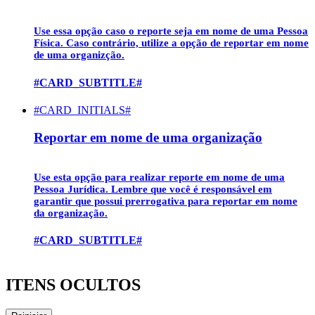
Use essa opção caso o reporte seja em nome de uma
Pessoa
Física
. Caso contrário, utilize a opção de reportar em nome
de uma organizção.
#CARD_SUBTITLE#
#CARD_INITIALS#
Reportar em nome de uma organização
Use esta opção para realizar reporte em nome de uma
Pessoa Jurídica
. Lembre que você é responsável em
garantir que possui prerrogativa para reportar em nome
da organização.
#CARD_SUBTITLE#
ITENS OCULTOS