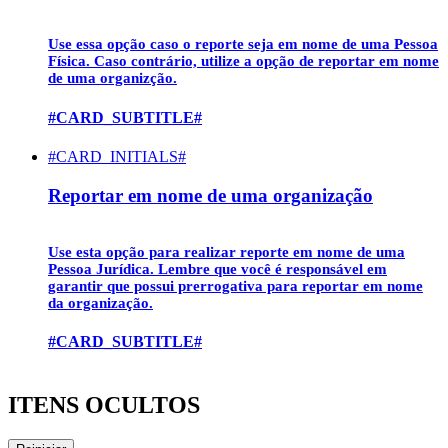
Use essa opção caso o reporte seja em nome de uma
Pessoa
Física
. Caso contrário, utilize a opção de reportar em nome
de uma organizção.
#CARD_SUBTITLE#
#CARD_INITIALS#
Reportar em nome de uma organização
Use esta opção para realizar reporte em nome de uma
Pessoa Jurídica
. Lembre que você é responsável em
garantir que possui prerrogativa para reportar em nome
da organização.
#CARD_SUBTITLE#
ITENS OCULTOS