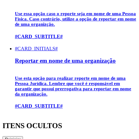
Use essa opção caso o reporte seja em nome de uma
Pessoa
Física
. Caso contrário, utilize a opção de reportar em nome
de uma organizção.
#CARD_SUBTITLE#
#CARD_INITIALS#
Reportar em nome de uma organização
Use esta opção para realizar reporte em nome de uma
Pessoa Jurídica
. Lembre que você é responsável em
garantir que possui prerrogativa para reportar em nome
da organização.
#CARD_SUBTITLE#
ITENS OCULTOS