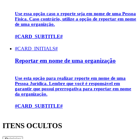
Use essa opção caso o reporte seja em nome de uma
Pessoa
Física
. Caso contrário, utilize a opção de reportar em nome
de uma organizção.
#CARD_SUBTITLE#
#CARD_INITIALS#
Reportar em nome de uma organização
Use esta opção para realizar reporte em nome de uma
Pessoa Jurídica
. Lembre que você é responsável em
garantir que possui prerrogativa para reportar em nome
da organização.
#CARD_SUBTITLE#
ITENS OCULTOS