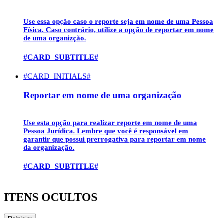
Use essa opção caso o reporte seja em nome de uma
Pessoa
Física
. Caso contrário, utilize a opção de reportar em nome
de uma organizção.
#CARD_SUBTITLE#
#CARD_INITIALS#
Reportar em nome de uma organização
Use esta opção para realizar reporte em nome de uma
Pessoa Jurídica
. Lembre que você é responsável em
garantir que possui prerrogativa para reportar em nome
da organização.
#CARD_SUBTITLE#
ITENS OCULTOS