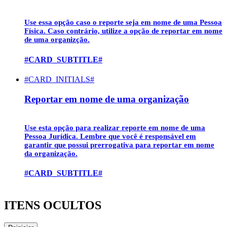
Use essa opção caso o reporte seja em nome de uma
Pessoa
Física
. Caso contrário, utilize a opção de reportar em nome
de uma organizção.
#CARD_SUBTITLE#
#CARD_INITIALS#
Reportar em nome de uma organização
Use esta opção para realizar reporte em nome de uma
Pessoa Jurídica
. Lembre que você é responsável em
garantir que possui prerrogativa para reportar em nome
da organização.
#CARD_SUBTITLE#
ITENS OCULTOS