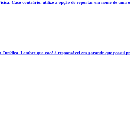
ísica
. Caso contrário, utilize a opção de reportar em nome de uma 
a Jurídica
. Lembre que você é responsável em garantir que possui 