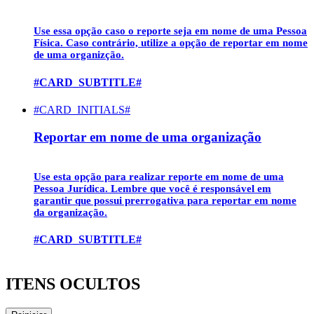
Use essa opção caso o reporte seja em nome de uma
Pessoa
Física
. Caso contrário, utilize a opção de reportar em nome
de uma organizção.
#CARD_SUBTITLE#
#CARD_INITIALS#
Reportar em nome de uma organização
Use esta opção para realizar reporte em nome de uma
Pessoa Jurídica
. Lembre que você é responsável em
garantir que possui prerrogativa para reportar em nome
da organização.
#CARD_SUBTITLE#
ITENS OCULTOS