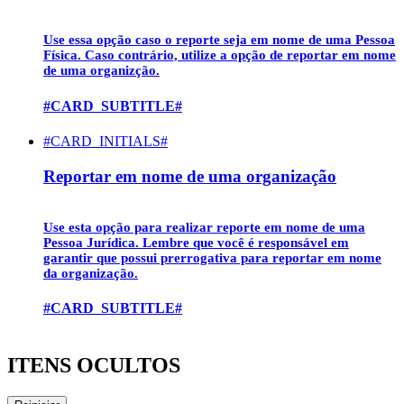
Use essa opção caso o reporte seja em nome de uma
Pessoa
Física
. Caso contrário, utilize a opção de reportar em nome
de uma organizção.
#CARD_SUBTITLE#
#CARD_INITIALS#
Reportar em nome de uma organização
Use esta opção para realizar reporte em nome de uma
Pessoa Jurídica
. Lembre que você é responsável em
garantir que possui prerrogativa para reportar em nome
da organização.
#CARD_SUBTITLE#
ITENS OCULTOS