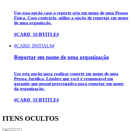
Use essa opção caso o reporte seja em nome de uma
Pessoa
Física
. Caso contrário, utilize a opção de reportar em nome
de uma organizção.
#CARD_SUBTITLE#
#CARD_INITIALS#
Reportar em nome de uma organização
Use esta opção para realizar reporte em nome de uma
Pessoa Jurídica
. Lembre que você é responsável em
garantir que possui prerrogativa para reportar em nome
da organização.
#CARD_SUBTITLE#
ITENS OCULTOS