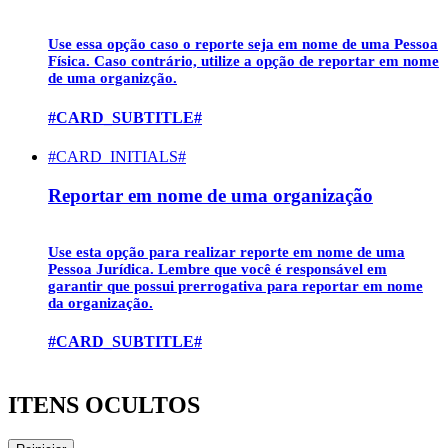
Use essa opção caso o reporte seja em nome de uma
Pessoa
Física
. Caso contrário, utilize a opção de reportar em nome
de uma organizção.
#CARD_SUBTITLE#
#CARD_INITIALS#
Reportar em nome de uma organização
Use esta opção para realizar reporte em nome de uma
Pessoa Jurídica
. Lembre que você é responsável em
garantir que possui prerrogativa para reportar em nome
da organização.
#CARD_SUBTITLE#
ITENS OCULTOS