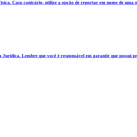
ísica
. Caso contrário, utilize a opção de reportar em nome de uma 
a Jurídica
. Lembre que você é responsável em garantir que possui 